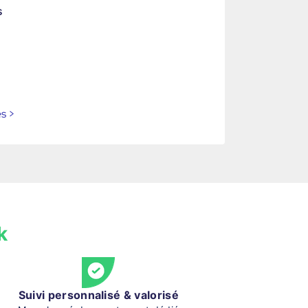
s
es
>
k
Suivi personnalisé & valorisé