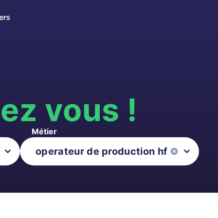
ers
s
ez vous !
Métier