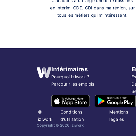
J’ai accès à un large choix de missions
en intérim, CDD, CDI dans ma région, sur
tous les métiers qui m’intéressent.
Intérimaires
E
Pourquoi Iziwork ?
Es
Parcourir les emplois
D
Se
©
Conditions
Mentions
iziwork
d'utilisation
légales
Copyright ©
2026
iziwork