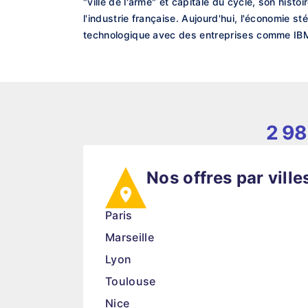
"ville de l'arme" et capitale du cycle, son hist
l'industrie française. Aujourd'hui, l'économie s
technologique avec des entreprises comme IBM 
2 98
Nos offres par ville
Paris
Marseille
Lyon
Toulouse
Nice