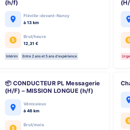
(h/f)
(H
Fléville-devant-Nancy
à 13 km
Brut/heure
12,31 €
Intérim
Entre 2 ans et 5 ans d'expérience
Urge
📦 CONDUCTEUR PL Messagerie
C
(H/F) – MISSION LONGUE (h/f)
Vénissieux
à 46 km
Brut/mois