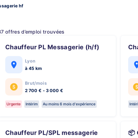
ssagerie hf
37 offres d’emploi trouvées
Chauffeur PL Messagerie (h/f)
C
Lyon
à 45 km
Brut/mois
2 700 € - 3 000 €
Urgente
Intérim
Au moins 6 mois d'expérience
Inté
Chauffeur PL/SPL messagerie
📦 CONDUCTEUR PL Messagerie