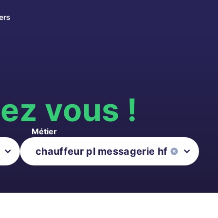
ers
s
ez vous !
Métier