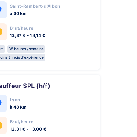
Saint-Rambert-d'Albon
à 36 km
Brut/heure
13,87 € - 14,14 €
rim
35 heures / semaine
oins 3 mois d'expérience
hauffeur SPL (h/f)
Lyon
à 48 km
Brut/heure
12,31 € - 13,00 €