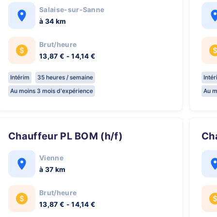
Salaise-sur-Sanne
à 34 km
Brut/heure
13,87 € - 14,14 €
Intérim
35 heures / semaine
Inté
Au moins 3 mois d'expérience
Au m
Chauffeur PL BOM (h/f)
C
Vienne
à 37 km
Brut/heure
13,87 € - 14,14 €