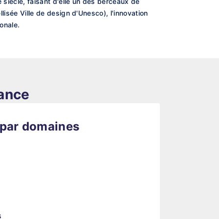
e siècle, faisant d'elle un des berceaux de
llisée Ville de design d'Unesco), l'innovation
onale.
rance
 par domaines
s