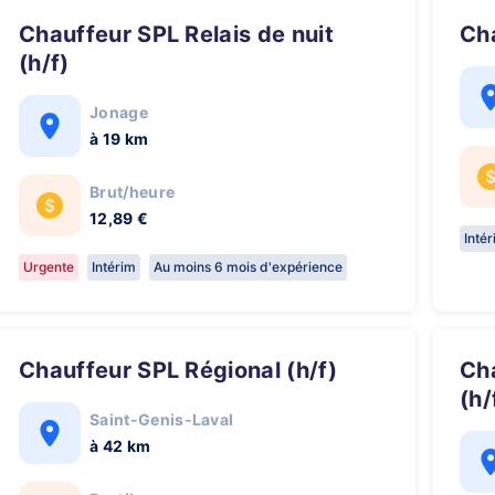
Chauffeur SPL Relais de nuit
C
(h/f)
Jonage
à 19 km
Brut/heure
12,89 €
Inté
Urgente
Intérim
Au moins 6 mois d'expérience
Chauffeur SPL Régional (h/f)
Chauffeur SPL Traction de nuit 🚛
(h/
Saint-Genis-Laval
à 42 km