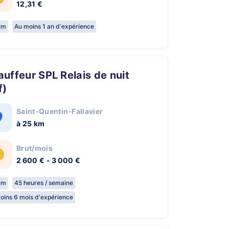
12,31 €
rim
Au moins 1 an d'expérience
f)
Saint-Quentin-Fallavier
à 25 km
Brut/mois
2 600 € - 3 000 €
rim
45 heures / semaine
oins 6 mois d'expérience