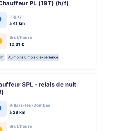
 Chauffeur PL (19T) (h/f)
Irigny
à 41 km
Brut/heure
12,31 €
rim
Au moins 6 mois d'expérience
f)
Villars-les-Dombes
à 28 km
Brut/heure