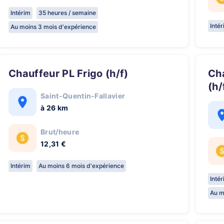
Intérim
35 heures / semaine
Inté
Au moins 3 mois d'expérience
Chauffeur PL Frigo (h/f)
Chauffeur SPL Relais de nuit
(h/
Saint-Quentin-Fallavier
à 26 km
Brut/heure
12,31 €
Intérim
Au moins 6 mois d'expérience
Inté
Au m