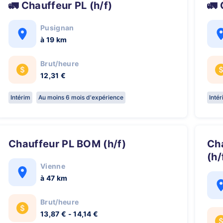
🚛 Chauffeur PL (h/f)

Pusignan
à 19 km
Brut/heure
12,31 €
Intérim
Au moins 6 mois d'expérience
Inté
Chauffeur PL BOM (h/f)
Chauffeur SPL - relais de nuit
(h/
Vienne
à 47 km
Brut/heure
13,87 € - 14,14 €