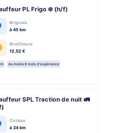
hauffeur PL Frigo ❄️ (h/f)
Brignais
à 45 km
Brut/heure
12,52 €
rim
Au moins 6 mois d'expérience
f)
Corbas
à 34 km