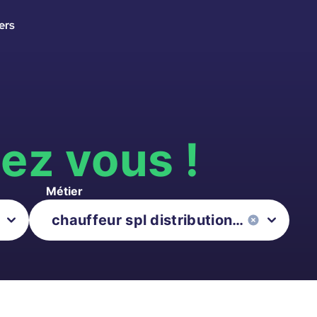
ers
s
ez vous !
Métier