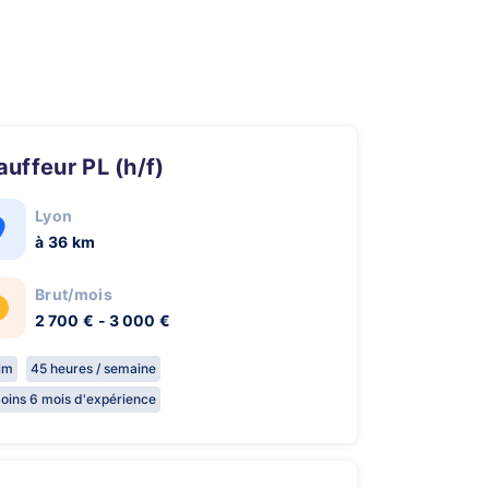
hauffeur PL (h/f)
Lyon
à 36 km
Brut/mois
2 700 € - 3 000 €
rim
45 heures / semaine
oins 6 mois d'expérience