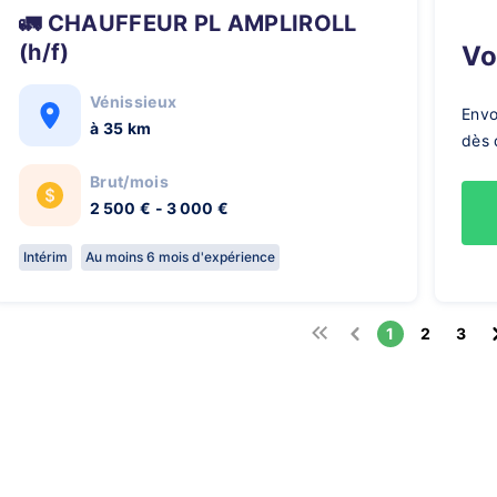
🚛 CHAUFFEUR PL AMPLIROLL
(h/f)
V
Vénissieux
Envo
à 35 km
dès 
Brut/mois
2 500 € - 3 000 €
Intérim
Au moins 6 mois d'expérience
1
2
3