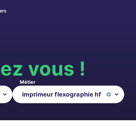
ers
s
ez vous !
Métier