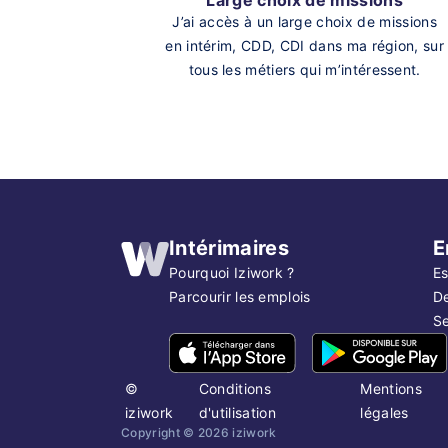
J’ai accès à un large choix de missions
en intérim, CDD, CDI dans ma région, sur
tous les métiers qui m’intéressent.
Intérimaires
E
Pourquoi Iziwork ?
Es
Parcourir les emplois
D
Se
©
Conditions
Mentions
iziwork
d'utilisation
légales
Copyright ©
2026
iziwork