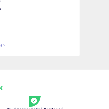
s
s
es
>
k