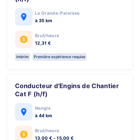
La Grande-Paroisse
à 35 km
Brut/heure
12,31 €
Intérim
Première expérience requise
Conducteur d'Engins de Chantier
Cat F (h/f)
Nangis
à 44 km
Brut/heure
13,00 € - 15,00 €