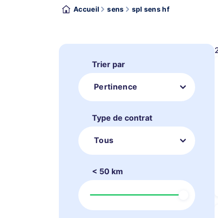
Accueil
sens
spl sens hf
Trier par
Pertinence
Type de contrat
Tous
< 50 km