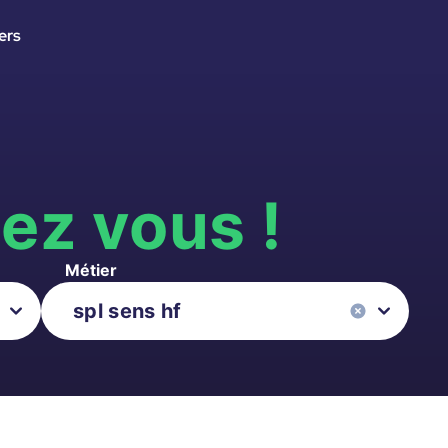
ers
s
ez vous !
Métier