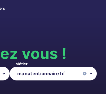
ers
s
ez vous !
Métier