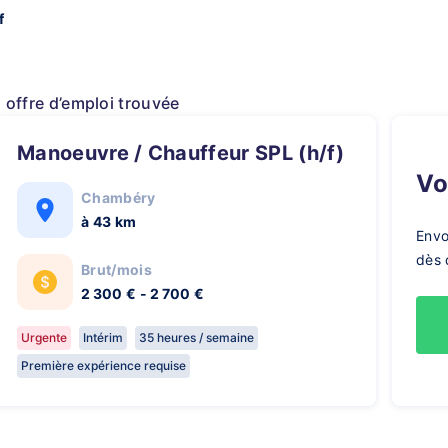
f
1 offre d’emploi trouvée
Manoeuvre / Chauffeur SPL (h/f)
V
Chambéry
à 43 km
Envo
dès 
Brut/mois
2 300 € - 2 700 €
Urgente
Intérim
35 heures / semaine
Première expérience requise