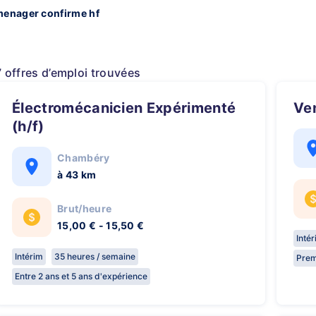
menager confirme hf
7 offres d’emploi trouvées
Électromécanicien Expérimenté
V
(h/f)
Chambéry
à 43 km
Brut/heure
15,00 € - 15,50 €
Inté
Intérim
35 heures / semaine
Prem
Entre 2 ans et 5 ans d'expérience