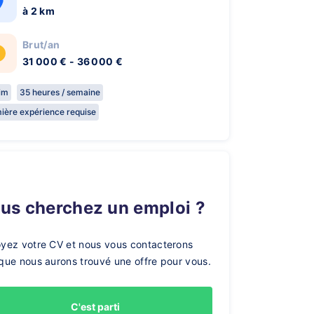
à 2 km
Brut/an
31 000 € - 36 000 €
rim
35 heures / semaine
ière expérience requise
ous cherchez un emploi ?
yez votre CV et nous vous contacterons
que nous aurons trouvé une offre pour vous.
C'est parti