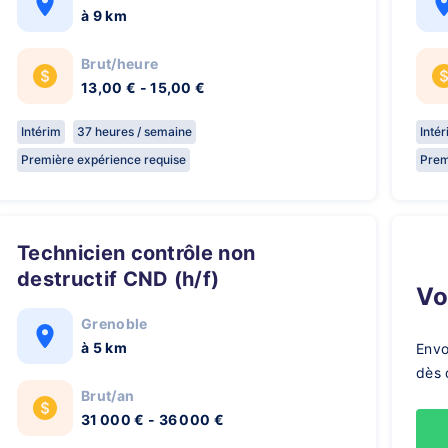
à 9 km
Brut/heure
13,00 € - 15,00 €
Intérim
37 heures / semaine
Inté
Première expérience requise
Prem
Technicien contrôle non
destructif CND (h/f)
V
Grenoble
à 5 km
Envo
dès 
Brut/an
31 000 € - 36 000 €