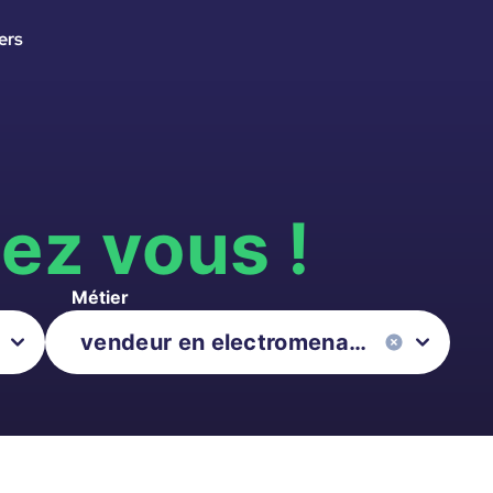
ers
s
ez vous !
Métier