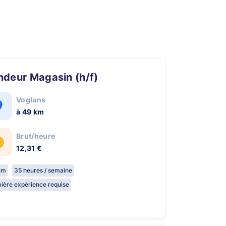
endeur Magasin (h/f)
Voglans
à 49 km
Brut/heure
12,31 €
rim
35 heures / semaine
ière expérience requise