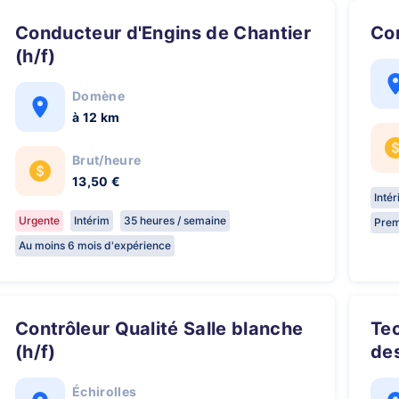
Conducteur d'Engins de Chantier
C
(h/f)
Domène
à 12 km
Brut/heure
13,50 €
Inté
Urgente
Intérim
35 heures / semaine
Prem
Au moins 6 mois d'expérience
Contrôleur Qualité Salle blanche
Technicien contrôle non
(h/f)
des
Échirolles