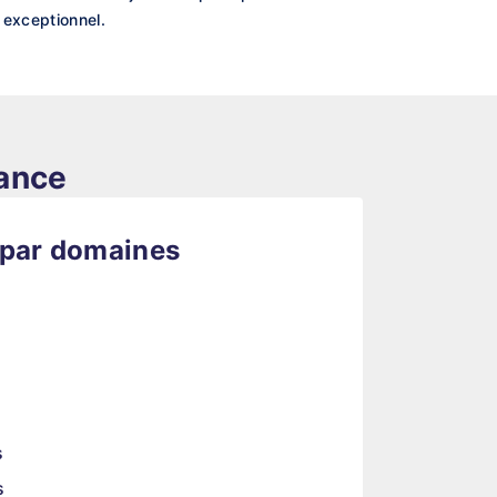
l exceptionnel.
rance
 par domaines
s
s