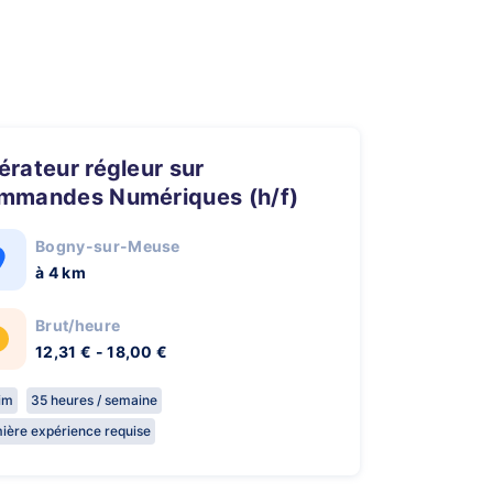
mmandes Numériques (h/f)
Bogny-sur-Meuse
à 4 km
Brut/heure
12,31 € - 18,00 €
rim
35 heures / semaine
ière expérience requise