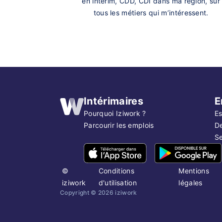
en intérim, CDD, CDI dans ma région, sur
tous les métiers qui m’intéressent.
Intérimaires
E
Pourquoi Iziwork ?
Es
Parcourir les emplois
D
Se
©
Conditions
Mentions
iziwork
d'utilisation
légales
Copyright ©
2026
iziwork