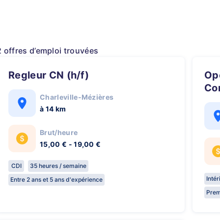
2 offres d’emploi trouvées
Regleur CN (h/f)
Opérateur régleur sur
Co
Charleville-Mézières
à 14 km
Brut/heure
15,00 € - 19,00 €
CDI
35 heures / semaine
Inté
Entre 2 ans et 5 ans d'expérience
Prem