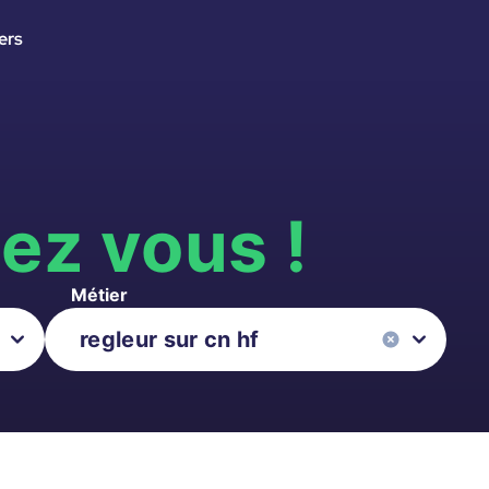
ers
s
ez vous !
Métier