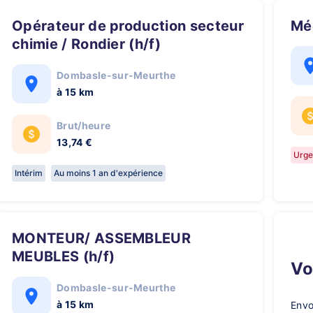
Opérateur de production secteur
M
chimie / Rondier (h/f)
Dombasle-sur-Meurthe
à 15 km
Brut/heure
13,74 €
Urge
Intérim
Au moins 1 an d'expérience
MONTEUR/ ASSEMBLEUR
MEUBLES (h/f)
V
Dombasle-sur-Meurthe
à 15 km
Envo