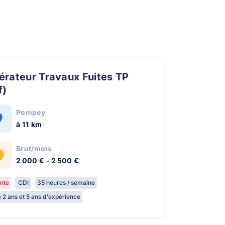
f)
Pompey
à 11 km
Brut/mois
2 000 € - 2 500 €
nte
CDI
35 heures / semaine
e 2 ans et 5 ans d'expérience