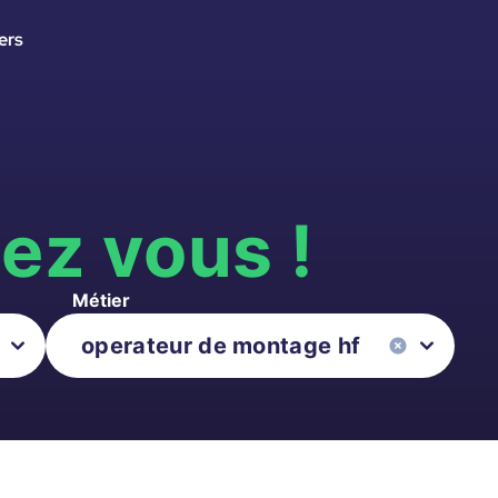
ers
s
ez vous !
Métier