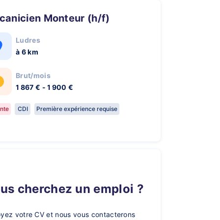
écanicien Monteur (h/f)
Ludres
à 6 km
Brut/mois
1 867 € - 1 900 €
nte
CDI
Première expérience requise
ous cherchez un emploi ?
yez votre CV et nous vous contacterons