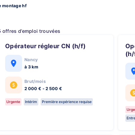
e montage hf
5 offres d’emploi trouvées
Opérateur régleur CN (h/f)
Opérateur Travaux Fuites TP
(h/
Nancy
à 3 km
Brut/mois
2 000 € - 2 500 €
Urgente
Intérim
Première expérience requise
Urge
Entr