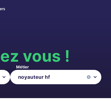
ers
s
ez vous !
Métier