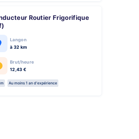
f)
Langon
à 32 km
Brut/heure
12,43 €
rim
Au moins 1 an d'expérience