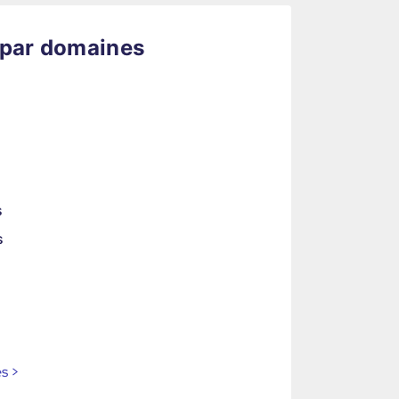
 par domaines
s
s
es
>