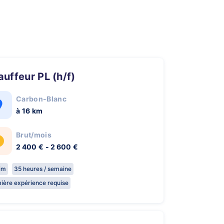
hauffeur PL (h/f)
Carbon-Blanc
à 16 km
Brut/mois
2 400 € - 2 600 €
rim
35 heures / semaine
ière expérience requise