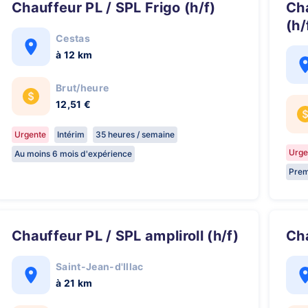
Chauffeur PL / SPL Frigo (h/f)
Chauffeur SPL Caisse mobile
(h/
Cestas
à 12 km
Brut/heure
12,51 €
Urgente
Intérim
35 heures / semaine
Urge
Au moins 6 mois d'expérience
Prem
Chauffeur PL / SPL ampliroll (h/f)
C
Saint-Jean-d'Illac
à 21 km