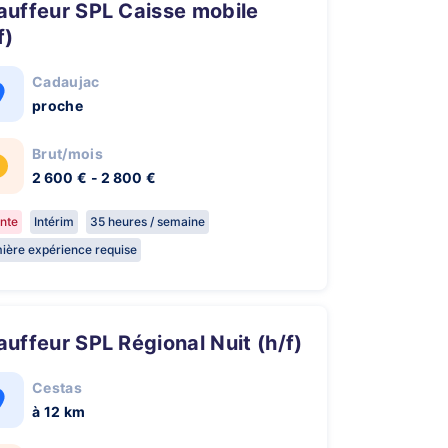
f)
Cadaujac
proche
Brut/mois
2 600 € - 2 800 €
nte
Intérim
35 heures / semaine
ière expérience requise
hauffeur SPL Régional Nuit (h/f)
Cestas
à 12 km