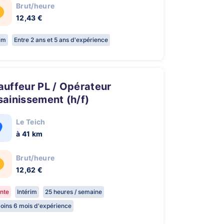
Brut/heure
12,43 €
rim
Entre 2 ans et 5 ans d'expérience
ainissement (h/f)
Le Teich
à 41 km
Brut/heure
12,62 €
nte
Intérim
25 heures / semaine
oins 6 mois d'expérience