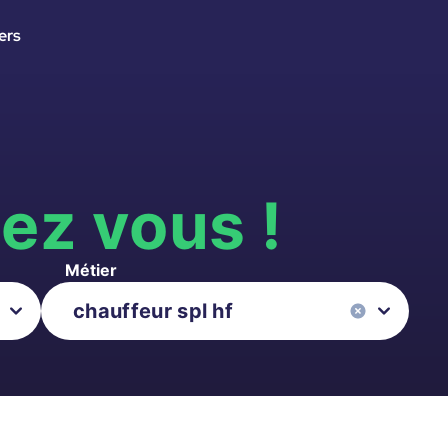
ers
s
ez vous !
Métier