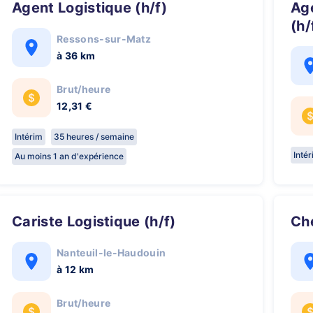
Agent Logistique (h/f)
Agent Logistique avec CACES
(h/
Ressons-sur-Matz
à 36 km
Brut/heure
12,31 €
Intérim
35 heures / semaine
Inté
Au moins 1 an d'expérience
Cariste Logistique (h/f)
C
Nanteuil-le-Haudouin
à 12 km
Brut/heure