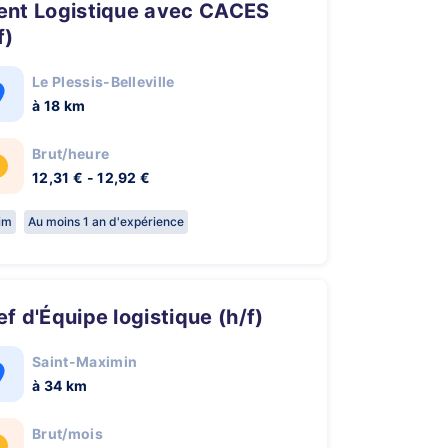
f)
Le Plessis-Belleville
à 18 km
Brut/heure
12,31 € - 12,92 €
rim
Au moins 1 an d'expérience
hef d'Équipe logistique (h/f)
Saint-Maximin
à 34 km
Brut/mois