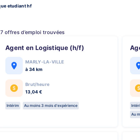
que etudiant hf
17 offres d’emploi trouvées
Agent en Logistique (h/f)
A
MARLY-LA-VILLE
à 34 km
Brut/heure
13,04 €
Intérim
Au moins 3 mois d'expérience
Inté
Au m