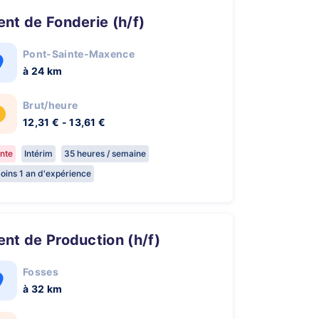
gent de Fonderie (h/f)
Pont-Sainte-Maxence
à 24 km
Brut/heure
12,31 € - 13,61 €
nte
Intérim
35 heures / semaine
oins 1 an d'expérience
gent de Production (h/f)
Fosses
à 32 km