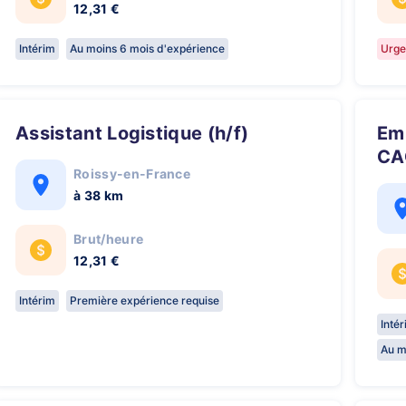
12,31 €
Intérim
Au moins 6 mois d'expérience
Urge
Assistant Logistique (h/f)
Employé de Rayon - Logistique
CA
Roissy-en-France
à 38 km
Brut/heure
12,31 €
Intérim
Première expérience requise
Inté
Au m