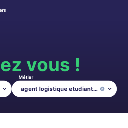
ers
s
ez vous !
Métier