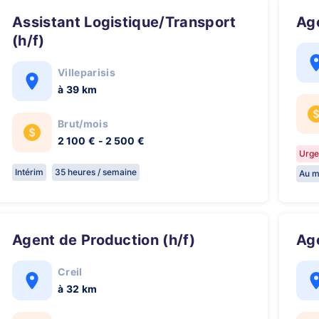
Assistant Logistique/Transport
A
(h/f)
Villeparisis
à 39 km
Brut/mois
2 100 € - 2 500 €
Urge
Intérim
35 heures / semaine
Au m
Agent de Production (h/f)
A
Creil
à 32 km