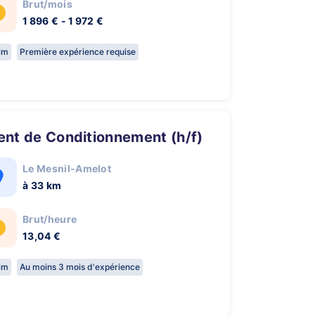
Brut/mois
1 896 € - 1 972 €
rim
Première expérience requise
gent de Conditionnement (h/f)
Le Mesnil-Amelot
à 33 km
Brut/heure
13,04 €
rim
Au moins 3 mois d'expérience