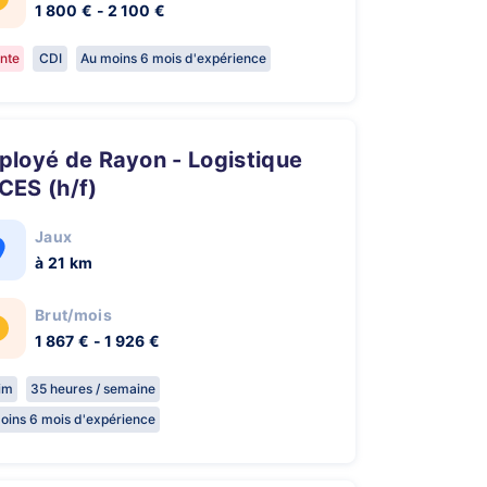
1 800 € - 2 100 €
nte
CDI
Au moins 6 mois d'expérience
CES (h/f)
Jaux
à 21 km
Brut/mois
1 867 € - 1 926 €
rim
35 heures / semaine
oins 6 mois d'expérience