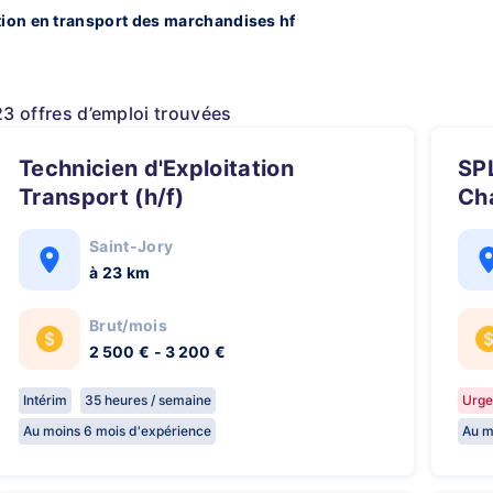
tion en transport des marchandises hf
23 offres d’emploi trouvées
Technicien d'Exploitation
SPL - Transport d'engins de
Transport (h/f)
Cha
Saint-Jory
à 23 km
Brut/mois
2 500 € - 3 200 €
Intérim
35 heures / semaine
Urge
Au moins 6 mois d'expérience
Au m