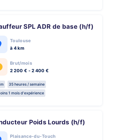
hauffeur SPL ADR de base (h/f)
Toulouse
à 4 km
Brut/mois
2 200 € - 2 400 €
rim
35 heures / semaine
oins 1 mois d'expérience
onducteur Poids Lourds (h/f)
Plaisance-du-Touch