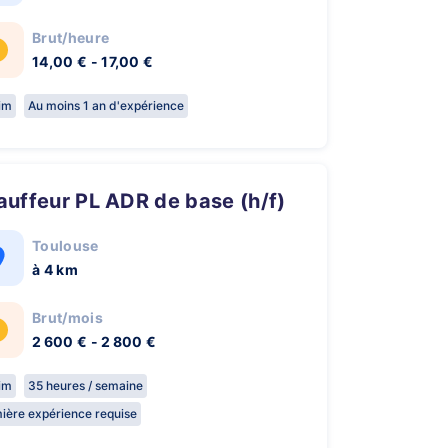
Brut/heure
14,00 € - 17,00 €
rim
Au moins 1 an d'expérience
hauffeur PL ADR de base (h/f)
Toulouse
à 4 km
Brut/mois
2 600 € - 2 800 €
rim
35 heures / semaine
ière expérience requise