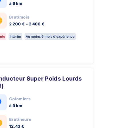
à 6 km
Brut/mois
2 200 € - 2 400 €
nte
Intérim
Au moins 6 mois d'expérience
f)
Colomiers
à 9 km
Brut/heure
12,43 €