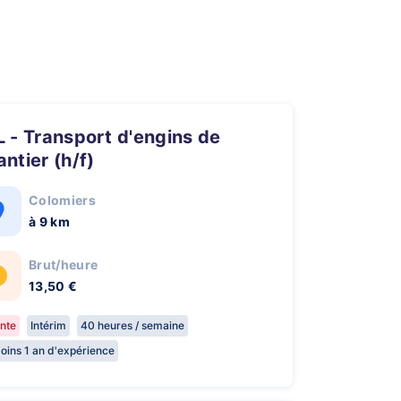
ntier (h/f)
Colomiers
à 9 km
Brut/heure
13,50 €
nte
Intérim
40 heures / semaine
oins 1 an d'expérience