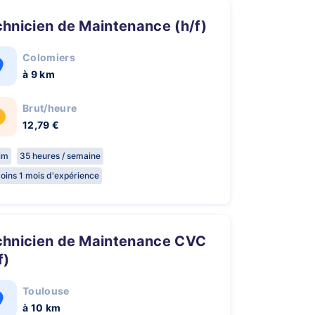
chnicien de Maintenance (h/f)
Colomiers
à 9 km
Brut/heure
12,79 €
rim
35 heures / semaine
oins 1 mois d'expérience
f)
Toulouse
à 10 km