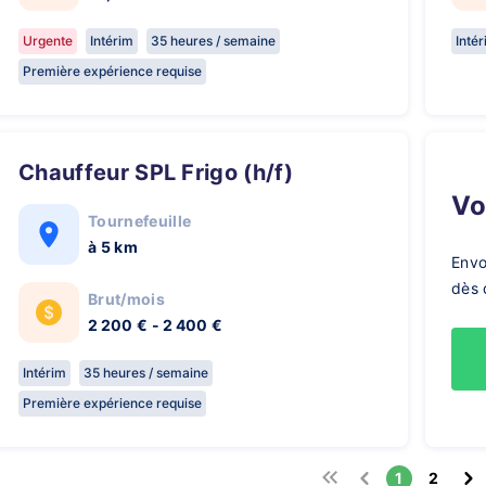
Urgente
Intérim
35 heures / semaine
Inté
Première expérience requise
Chauffeur SPL Frigo (h/f)
V
Tournefeuille
à 5 km
Envo
dès 
Brut/mois
2 200 € - 2 400 €
Intérim
35 heures / semaine
Première expérience requise
1
2