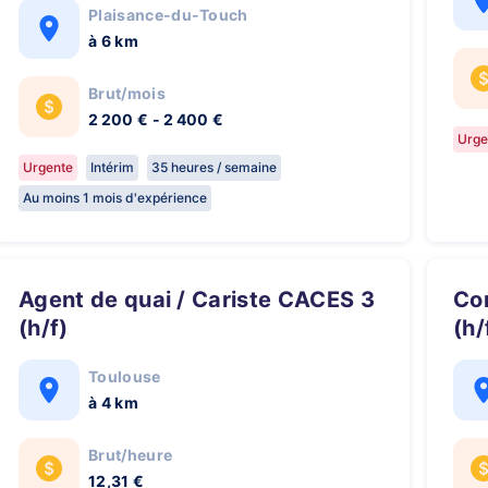
Plaisance-du-Touch
à 6 km
Brut/mois
2 200 € - 2 400 €
Urge
Urgente
Intérim
35 heures / semaine
Au moins 1 mois d'expérience
Agent de quai / Cariste CACES 3
Conducteur Super Poids Lourds
(h/f)
(h/
Toulouse
à 4 km
Brut/heure
12,31 €