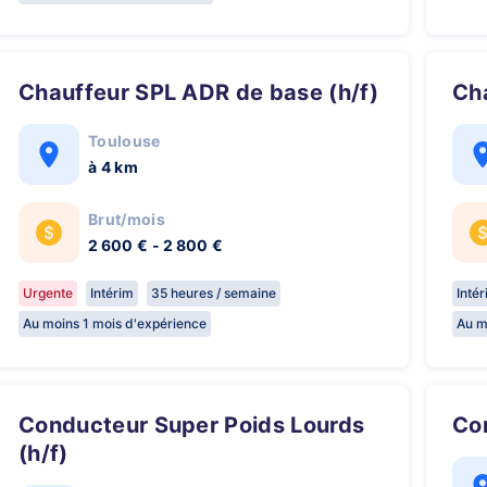
Chauffeur SPL ADR de base (h/f)
C
Toulouse
à 4 km
Brut/mois
2 600 € - 2 800 €
Urgente
Intérim
35 heures / semaine
Inté
Au moins 1 mois d'expérience
Au m
Conducteur Super Poids Lourds
C
(h/f)