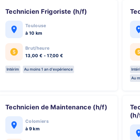
Technicien Frigoriste (h/f)
Te
Toulouse
à 10 km
Brut/heure
13,00 € - 17,00 €
Intérim
Au moins 1 an d'expérience
Inté
Au m
Technicien de Maintenance (h/f)
Technicien de Maintenance CVC
(h/
Colomiers
à 9 km