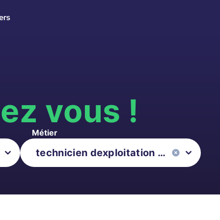
ers
s
ez vous !
Métier