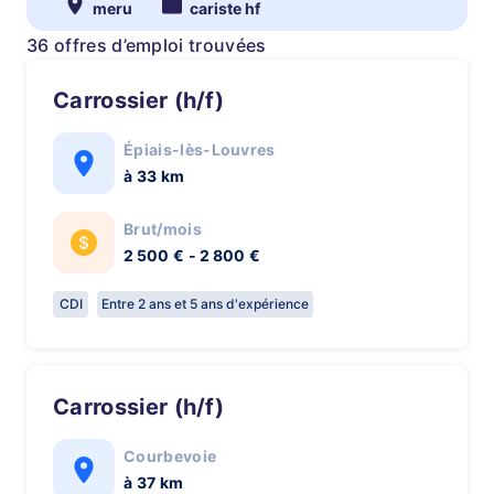
meru
cariste hf
36 offres d’emploi trouvées
Carrossier (h/f)
Épiais-lès-Louvres
à 33 km
Brut/mois
2 500 € - 2 800 €
CDI
Entre 2 ans et 5 ans d'expérience
Carrossier (h/f)
Courbevoie
à 37 km