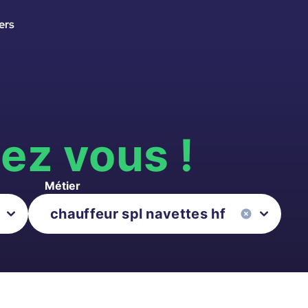
ers
s
ez vous !
Métier