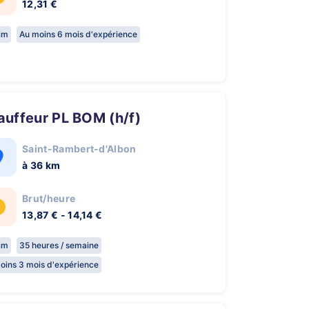
12,31 €
rim
Au moins 6 mois d'expérience
hauffeur PL BOM (h/f)
Saint-Rambert-d'Albon
à 36 km
Brut/heure
13,87 € - 14,14 €
rim
35 heures / semaine
oins 3 mois d'expérience