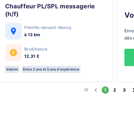
Chauffeur PL/SPL messagerie
(h/f)
V
Fléville-devant-Nancy
Envo
à 13 km
dès 
Brut/heure
12,31 €
Intérim
Entre 2 ans et 5 ans d'expérience
1
2
3