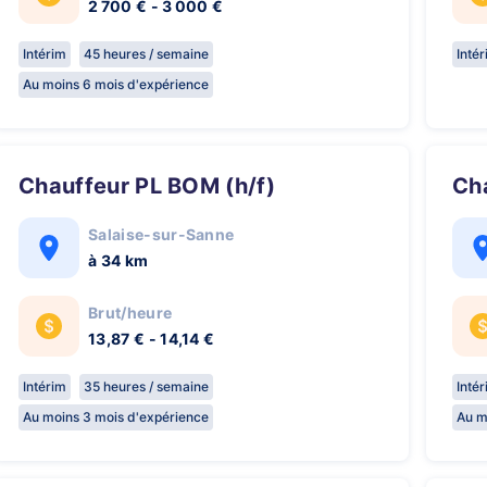
2 700 € - 3 000 €
Intérim
45 heures / semaine
Inté
Au moins 6 mois d'expérience
Chauffeur PL BOM (h/f)
C
Salaise-sur-Sanne
à 34 km
Brut/heure
13,87 € - 14,14 €
Intérim
35 heures / semaine
Inté
Au moins 3 mois d'expérience
Au m