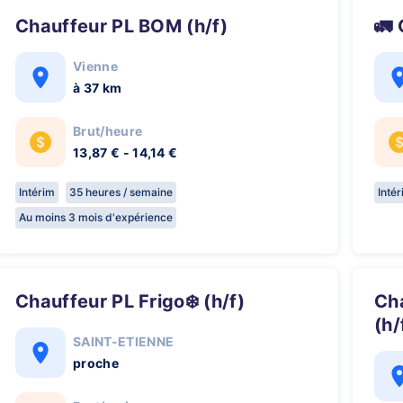
Chauffeur PL BOM (h/f)

Vienne
à 37 km
Brut/heure
13,87 € - 14,14 €
Intérim
35 heures / semaine
Inté
Au moins 3 mois d'expérience
Chauffeur PL Frigo❄️ (h/f)
Chauffeur PL / SPL en plateau
(h/
SAINT-ETIENNE
proche