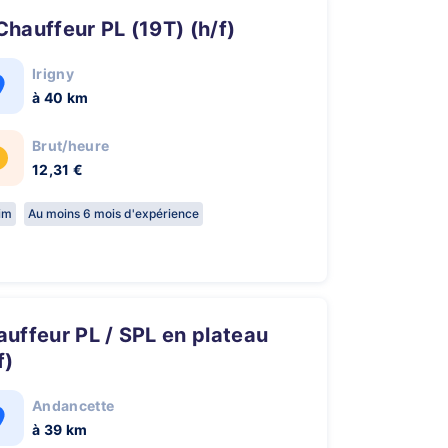
 Chauffeur PL (19T) (h/f)
Irigny
à 40 km
Brut/heure
12,31 €
rim
Au moins 6 mois d'expérience
f)
Andancette
à 39 km