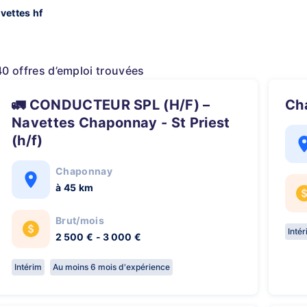
vettes hf
40 offres d’emploi trouvées
🚛 CONDUCTEUR SPL (H/F) –
C
Navettes Chaponnay - St Priest
(h/f)
Chaponnay
à 45 km
Brut/mois
Inté
2 500 € - 3 000 €
Intérim
Au moins 6 mois d'expérience