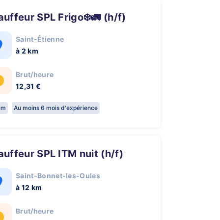
hauffeur SPL Frigo❄️🚛 (h/f)
Saint-Étienne
à 2 km
Brut/heure
12,31 €
rim
Au moins 6 mois d'expérience
hauffeur SPL ITM nuit (h/f)
Saint-Bonnet-les-Oules
à 12 km
Brut/heure