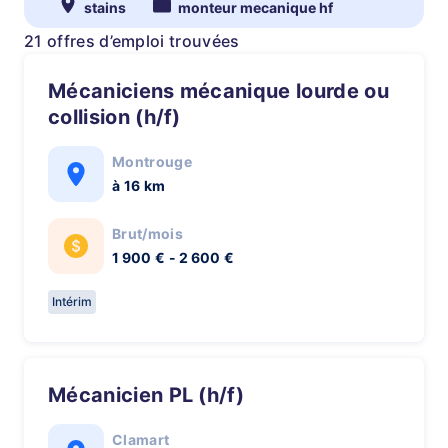
stains
monteur mecanique hf
21 offres d’emploi trouvées
mécaniciens mécanique lourde ou
collision (h/f)
Montrouge
à 16 km
Brut/mois
1 900 € - 2 600 €
Intérim
mécanicien PL (h/f)
Clamart