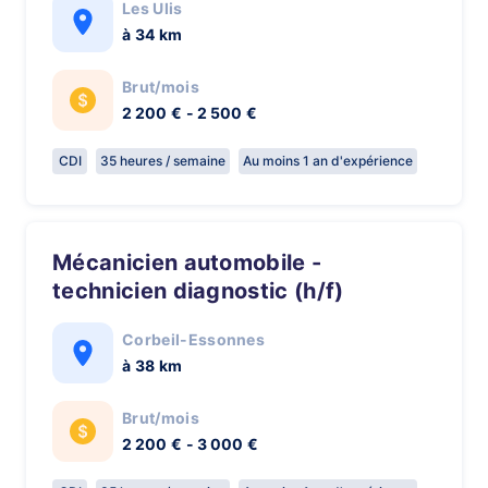
Les Ulis
à 34 km
Brut/mois
2 200 € - 2 500 €
CDI
35 heures / semaine
Au moins 1 an d'expérience
Mécanicien automobile -
technicien diagnostic (h/f)
Corbeil-Essonnes
à 38 km
Brut/mois
2 200 € - 3 000 €