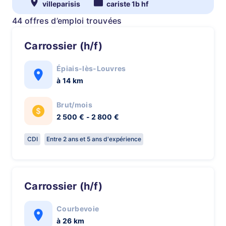
villeparisis
cariste 1b hf
44 offres d’emploi trouvées
Carrossier (h/f)
Épiais-lès-Louvres
à 14 km
Brut/mois
2 500 € - 2 800 €
CDI
Entre 2 ans et 5 ans d'expérience
Carrossier (h/f)
Courbevoie
à 26 km