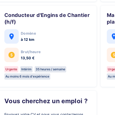
Conducteur d'Engins de Chantier
Magasinier /Cariste chaîne de
(h/f)
pla
Domène
à 12 km
Brut/heure
13,50 €
Urgente
Intérim
35 heures / semaine
Urge
Au moins 6 mois d'expérience
Au m
Vous cherchez un emploi ?
Envoyez votre CV et nous vous contacterons