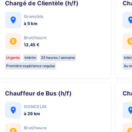
Chargé de Clientèle (h/f)
C
Grenoble
à 5 km
Brut/heure
12,45 €
Urgente
Intérim
35 heures / semaine
Inté
Première expérience requise
Au m
Chauffeur de Bus (h/f)
C
GONCELIN
à 29 km
Brut/heure