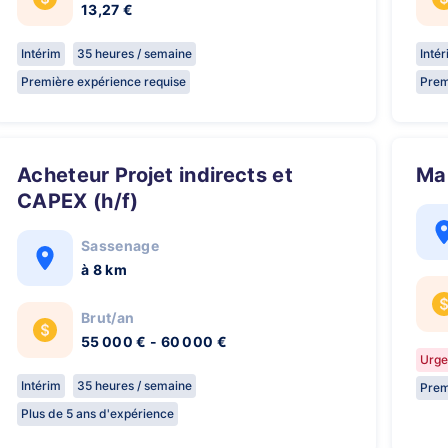
13,27 €
Intérim
35 heures / semaine
Inté
Première expérience requise
Prem
Acheteur Projet indirects et
M
CAPEX (h/f)
Sassenage
à 8 km
Brut/an
55 000 € - 60 000 €
Urge
Intérim
35 heures / semaine
Prem
Plus de 5 ans d'expérience