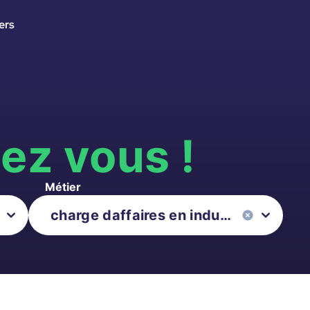
ers
s
ez vous !
Métier