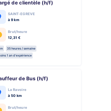
hargé de clientèle (h/f)
SAINT-EGREVE
à 9 km
Brut/heure
12,31 €
rim
35 heures / semaine
oins 1 an d'expérience
hauffeur de Bus (h/f)
La Ravoire
à 50 km
Brut/heure