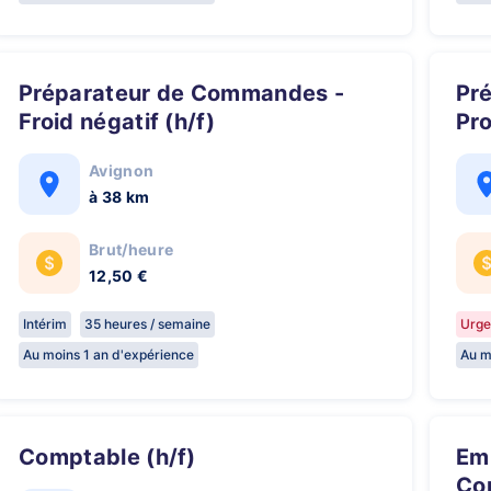
Préparateur de Commandes -
Préparateur de Commandes
Froid négatif (h/f)
Pro
Avignon
à 38 km
Brut/heure
12,50 €
Intérim
35 heures / semaine
Urge
Au moins 1 an d'expérience
Au m
Comptable (h/f)
Employé Administratif
Com