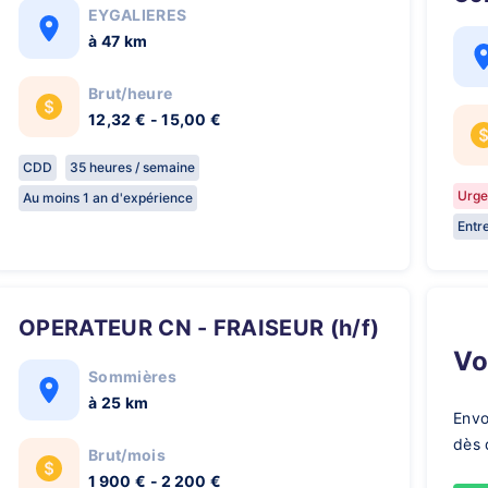
EYGALIERES
à 47 km
Brut/heure
12,32 € - 15,00 €
CDD
35 heures / semaine
Urge
Au moins 1 an d'expérience
Entr
OPERATEUR CN - FRAISEUR (h/f)
V
Sommières
à 25 km
Envo
dès 
Brut/mois
1 900 € - 2 200 €