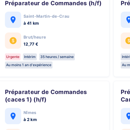
Préparateur de Commandes (h/f)
P
Saint-Martin-de-Crau
à 41 km
Brut/heure
12,77 €
Urgente
Intérim
35 heures / semaine
Inté
Au moins 1 an d'expérience
Au m
Préparateur de Commandes
Préparateur de commandes /
(caces 1) (h/f)
Car
Nîmes
à 2 km