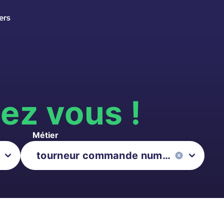
ers
s
ez vous !
Métier