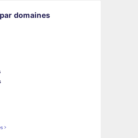
 par domaines
s
s
es
>