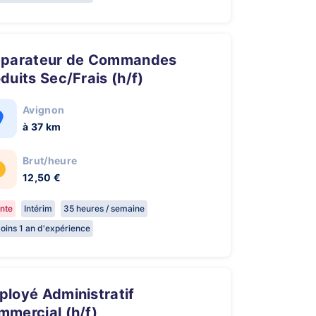
duits Sec/Frais (h/f)
Avignon
à 37 km
Brut/heure
12,50 €
nte
Intérim
35 heures / semaine
oins 1 an d'expérience
mercial (h/f)