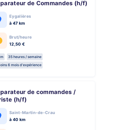
réparateur de Commandes (h/f)
Eygalières
à 47 km
Brut/heure
12,50 €
rim
35 heures / semaine
oins 6 mois d'expérience
iste (h/f)
Saint-Martin-de-Crau
à 40 km