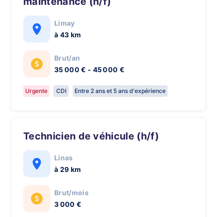
maintenance (h/f)
Limay
à 43 km
Brut/an
35 000 € - 45 000 €
Urgente
CDI
Entre 2 ans et 5 ans d'expérience
Technicien de véhicule (h/f)
Linas
à 29 km
Brut/mois
3 000 €