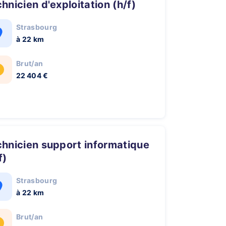
chnicien d'exploitation (h/f)
Strasbourg
à 22 km
Brut/an
22 404 €
f)
Strasbourg
à 22 km
Brut/an