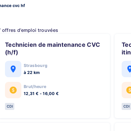
nance cvc hf
7 offres d’emploi trouvées
Technicien de maintenance CVC
Technicien de maintenance CVC
(h/f)
iti
Strasbourg
à 22 km
Brut/heure
12,31 € - 16,00 €
CDI
CDI