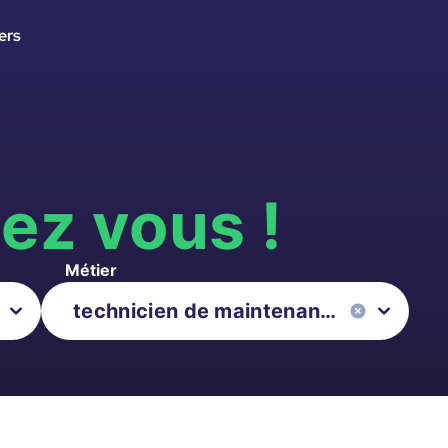
ers
s
ez vous !
Métier