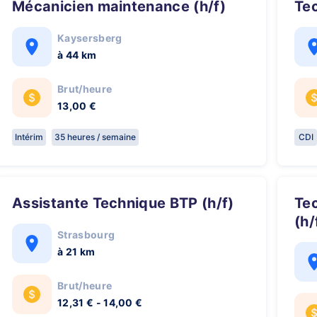
Mécanicien maintenance (h/f)
Te
Kaysersberg
à 44 km
Brut/heure
13,00 €
Intérim
35 heures / semaine
CDI
Assistante Technique BTP (h/f)
Technicien support informatique
(h/
Strasbourg
à 21 km
Brut/heure
12,31 € - 14,00 €